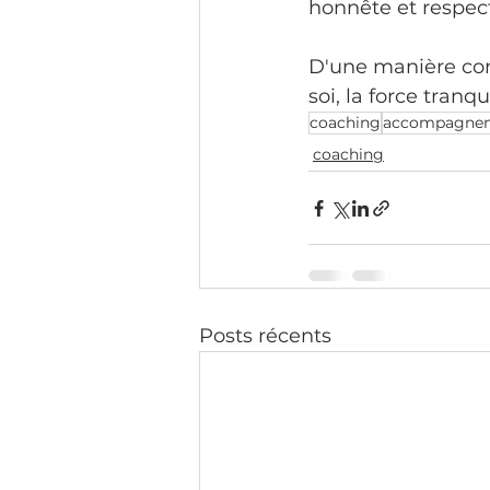
honnête et respe
D'une manière conc
soi, la force tranqui
coaching
accompagne
coaching
Posts récents