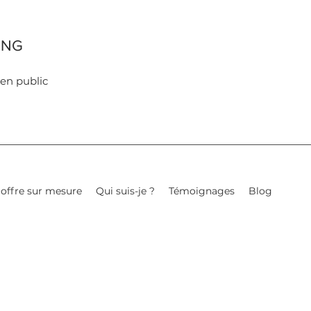
ING
 en public
offre sur mesure
Qui suis-je ?
Témoignages
Blog