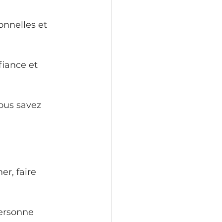
onnelles et 
fiance et 
ous savez 
r, faire 
ersonne 