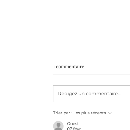
1 commentaire
Rédigez un commentaire...
Où en est l'aiguille de votre
Trier par :
Les plus récents
confiançomètre ?
Guest
07 févr.