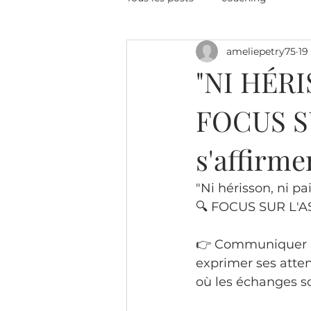
ameliepetry75
19
"NI HÉRI
FOCUS SU
s'affirmer
"Ni hérisson, ni pai
🔍 FOCUS SUR L'ASS
👉 Communiquer av
exprimer ses atten
où les échanges so