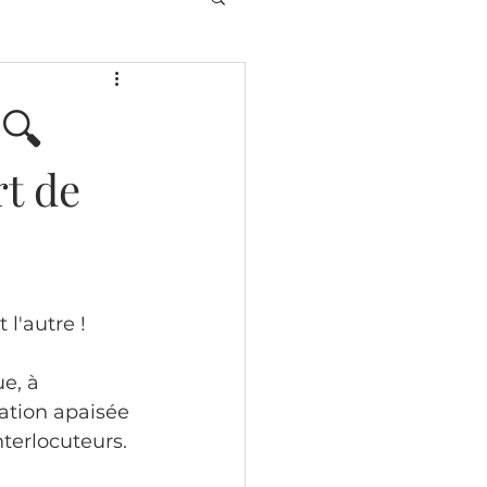
 🔍
t de
l'autre !
e, à 
ation apaisée 
terlocuteurs.