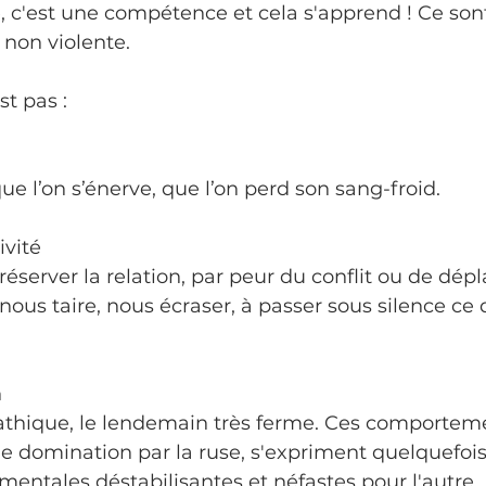
e, c'est une compétence et cela s'apprend ! Ce son
non violente.
st pas :
que l’on s’énerve, que l’on perd son sang-froid.
ivité
éserver la relation, par peur du conflit ou de dépl
ous taire, nous écraser, à passer sous silence ce q
n
athique, le lendemain très ferme. Ces comportem
e domination par la ruse, s'expriment quelquefois
entales déstabilisantes et néfastes pour l'autre.