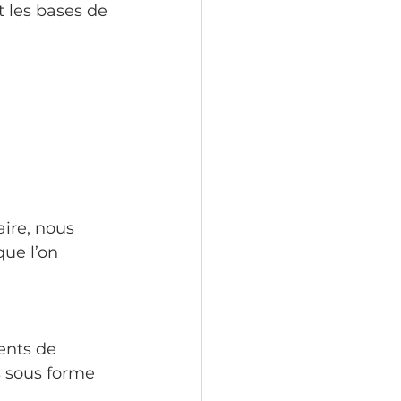
t les bases de 
aire, nous 
ue l’on 
ents de 
 sous forme 