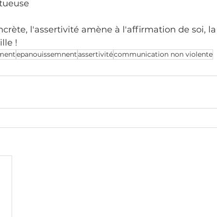
ctueuse
rète, l'assertivité amène à l'affirmation de soi, l
lle !
ment
epanouissemnent
assertivité
communication non violente