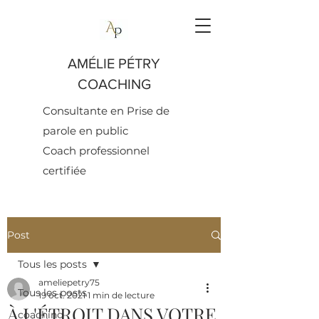
AMÉLIE PÉTRY
COACHING
Co
nsultante en
Prise de
parole en public
Coach professionnel
certifiée
Post
Tous les posts
ameliepetry75
Tous les posts
19 oct. 2021
1 min de lecture
À L'ÉTROIT DANS VOTRE
coaching